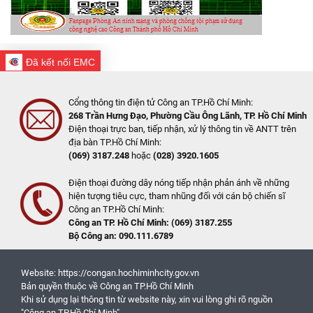
Đã kết nối EMC
Cổng thông tin điện tử Công an TP.Hồ Chí Minh:
268 Trần Hưng Đạo, Phường Cầu Ông Lãnh, TP. Hồ Chí Minh
Điện thoại trực ban, tiếp nhận, xử lý thông tin về ANTT trên
địa bàn TP.Hồ Chí Minh:
(069) 3187.248
hoặc
(028) 3920.1605
Điện thoại đường dây nóng tiếp nhận phản ánh về những
hiện tượng tiêu cực, tham nhũng đối với cán bộ chiến sĩ
Công an TP.Hồ Chí Minh:
Công an TP. Hồ Chí Minh: (069) 3187.255
Bộ Công an: 090.111.6789
Website: https://congan.hochiminhcity.gov.vn
Bản quyền thuộc về Công an TP.Hồ Chí Minh
Khi sử dụng lại thông tin từ website này, xin vui lòng ghi rõ nguồn
"Công an TP.Hồ Chí Minh"