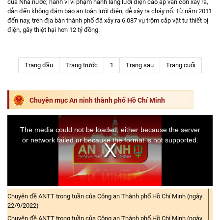
của Nhà nước; hành vi vi phạm hành lang lưới điện cao áp vẫn còn xảy ra,
dẫn đến không đảm bảo an toàn lưới điện, dễ xảy ra cháy nổ. Từ năm 2011
đến nay, trên địa bàn thành phố đã xảy ra 6.087 vụ trộm cắp vật tư thiết bị
điện, gây thiệt hại hơn 12 tỷ đồng.
Trang đầu
Trang trước
1
Trang sau
Trang cuối
Chuyên mục An ninh thành phố Hồ Chí Minh
The media could not be loaded, either because the server
or network failed or because the format is not supported.
Chuyên đề ANTT trong tuần của Công an Thành phố Hồ Chí Minh (ngày
22/9/2022)
Chuyên đề ANTT trong tuần của Công an Thành phố Hồ Chí Minh (ngày