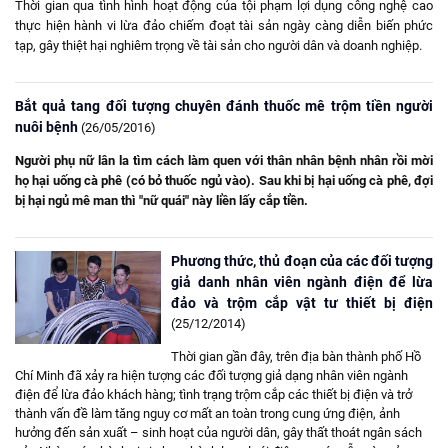
Thời gian qua tình hình hoạt động của tội phạm lợi dụng công nghệ cao
thực hiện hành vi lừa đảo chiếm đoạt tài sản ngày càng diễn biến phức
tạp, gây thiệt hại nghiêm trọng về tài sản cho người dân và doanh nghiệp.
Bắt quả tang đối tượng chuyên đánh thuốc mê trộm tiền người
nuôi bệnh
(26/05/2016)
Người phụ nữ lân la tìm cách làm quen với thân nhân bệnh nhân rồi mời
họ hại uống cà phê (có bỏ thuốc ngủ vào). Sau khi bị hại uống cà phê, đợi
bị hại ngủ mê man thì "nữ quái" này liền lấy cắp tiền.
Phương thức, thủ đoạn của các đối tượng
giả danh nhân viên ngành điện để lừa
đảo và trộm cắp vật tư thiết bị điện
(25/12/2014)
Thời gian gần đây, trên địa bàn thành phố Hồ
Chí Minh đã xảy ra hiện tượng các đối tượng giả dạng nhân viên ngành
điện để lừa đảo khách hàng; tình trạng trộm cắp các thiết bị điện và trở
thành vấn đề làm tăng nguy cơ mất an toàn trong cung ứng điện, ảnh
hưởng đến sản xuất – sinh hoạt của người dân, gây thất thoát ngân sách