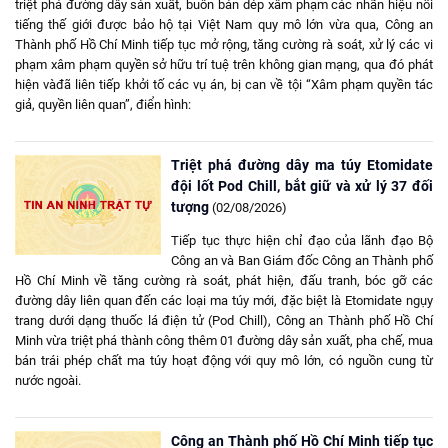
triệt phá đường dây sản xuất, buôn bán dép xâm phạm các nhãn hiệu nổi
tiếng thế giới được bảo hộ tại Việt Nam quy mô lớn vừa qua, Công an
Thành phố Hồ Chí Minh tiếp tục mở rộng, tăng cường rà soát, xử lý các vi
phạm xâm phạm quyền sở hữu trí tuệ trên không gian mạng, qua đó phát
hiện vàđã liên tiếp khởi tố các vụ án, bị can về tội “Xâm phạm quyền tác
giả, quyền liên quan”, điển hình:
Triệt phá đường dây ma túy Etomidate
đội lốt Pod Chill, bắt giữ và xử lý 37 đối
tượng
(02/08/2026)
Tiếp tục thực hiện chỉ đạo của lãnh đạo Bộ
Công an và Ban Giám đốc Công an Thành phố
Hồ Chí Minh về tăng cường rà soát, phát hiện, đấu tranh, bóc gỡ các
đường dây liên quan đến các loại ma túy mới, đặc biệt là Etomidate ngụy
trang dưới dạng thuốc lá điện tử (Pod Chill), Công an Thành phố Hồ Chí
Minh vừa triệt phá thành công thêm 01 đường dây sản xuất, pha chế, mua
bán trái phép chất ma túy hoạt động với quy mô lớn, có nguồn cung từ
nước ngoài.
Công an Thành phố Hồ Chí Minh tiếp tục