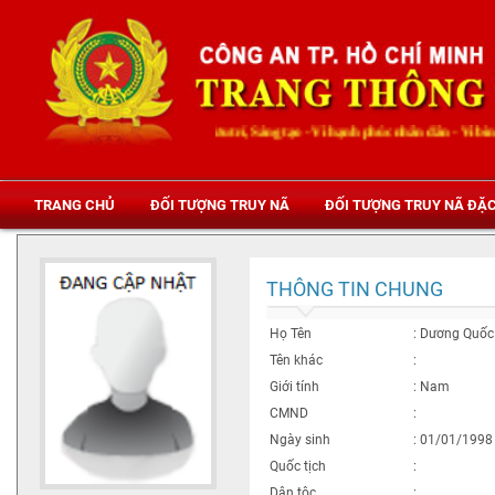
Trung thành, Dũng cảm - Mưu trí, Sáng tạo - Vì hạnh phúc nhân dân - Vì bình y
TRANG CHỦ
ĐỐI TƯỢNG TRUY NÃ
ĐỐI TƯỢNG TRUY NÃ ĐẶC
THÔNG TIN CHUNG
Họ Tên
: Dương Quốc
Tên khác
:
Giới tính
: Nam
CMND
:
Ngày sinh
:
01/01/1998
Quốc tịch
:
Dân tộc
: