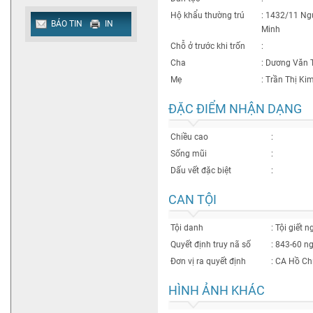
Hộ khẩu thường trú
: 1432/11 Ngu
BÁO TIN
IN
Minh
Chỗ ở trước khi trốn
:
Cha
: Dương Văn 
Mẹ
: Trần Thị K
ĐẶC ĐIỂM NHẬN DẠNG
Chiều cao
:
Sống mũi
:
Dấu vết đặc biệt
:
CAN TỘI
Tội danh
: Tội giết n
Quyết định truy nã số
:
843-60
n
Đơn vị ra quyết định
: CA Hồ Ch
HÌNH ẢNH KHÁC